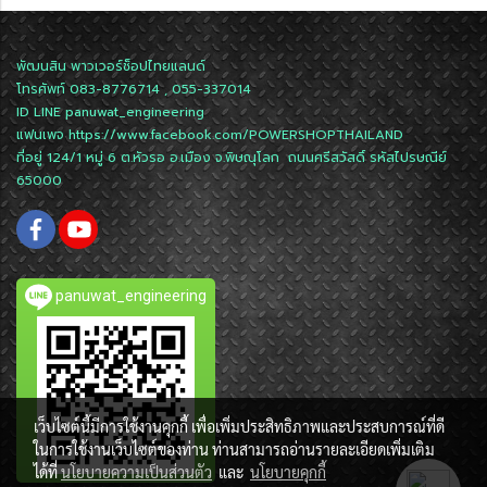
พัฒนสิน พาวเวอร์ช็อปไทยแลนด์
โทรศัพท์ 083-8776714 , 055-337014
ID LINE
panuwat_engineering
แฟนเพจ
https://www.facebook.com/POWERSHOPTHAILAND
ที่อยู่ 124/1 หมู่ 6 ต.หัวรอ อ.เมือง จ.พิษณุโลก ถนนศรีสวัสดิ์ รหัสไปรษณีย์
65000
panuwat_engineering
เว็บไซต์นี้มีการใช้งานคุกกี้ เพื่อเพิ่มประสิทธิภาพและประสบการณ์ที่ดี
ในการใช้งานเว็บไซต์ของท่าน ท่านสามารถอ่านรายละเอียดเพิ่มเติม
ได้ที่
นโยบายความเป็นส่วนตัว
และ
นโยบายคุกกี้