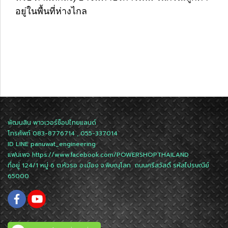
อยู่ในพื้นที่ห่างไกล
พัฒนสิน พาวเวอร์ช็อปไทยแลนด์
โทรศัพท์ 083-8776714 , 055-337014
ID LINE
panuwat_engineering
แฟนเพจ
https://www.facebook.com/POWERSHOPTHAILAND
ที่อยู่ 124/1 หมู่ 6 ต.หัวรอ อ.เมือง จ.พิษณุโลก ถนนศรีสวัสดิ์ รหัสไปรษณีย์
65000