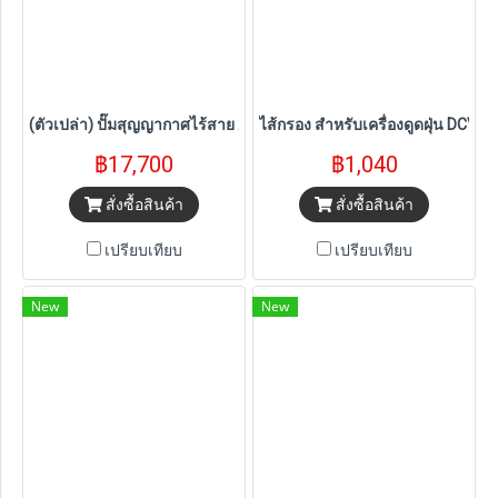
(ตัวเปล่า) ปั๊มสุญญากาศไร้สาย 20V DEWALT รุ่น DCE510N-B1(ตัวเปล
ไส้กรอง สำหรับเครื่องดูดฝุ่น DCV
฿17,700
฿1,040
สั่งซื้อสินค้า
สั่งซื้อสินค้า
เปรียบเทียบ
เปรียบเทียบ
New
New