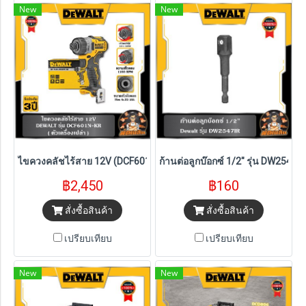
New
New
ไขควงคลัชไร้สาย 12V (DCF601N-KR) Dewalt (ตัวเปล่า)
ก้านต่อลูกบ๊อกซ์ 1/2" รุ่น DW2547
฿2,450
฿160
สั่งซื้อสินค้า
สั่งซื้อสินค้า
เปรียบเทียบ
เปรียบเทียบ
New
New