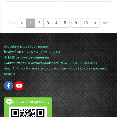
…
First
1
2
3
4
5
9
10
Last
พัฒนสิน พาวเวอร์ช็อปไทยแลนด์
โทรศัพท์ 083-8776714 , 055-337014
ID LINE
panuwat_engineering
แฟนเพจ
https://www.facebook.com/POWERSHOPTHAILAND
ที่อยู่ 124/1 หมู่ 6 ต.หัวรอ อ.เมือง จ.พิษณุโลก ถนนศรีสวัสดิ์ รหัสไปรษณีย์
65000
panuwat_engineering