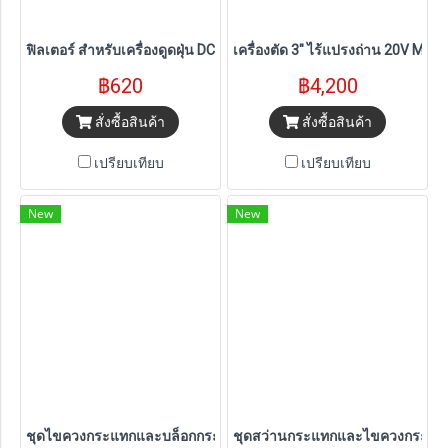
ฟิลเตอร์ สำหรับเครื่องดูดฝุ่น DCV501LN-B1 DEWALT รุ่น DCV5011H-
เครื่องตัด 3" ไร้แปรงถ่าน 20V Max
฿620
฿4,200
สั่งซื้อสินค้า
สั่งซื้อสินค้า
เปรียบเทียบ
เปรียบเทียบ
New
New
ชุดไขควงกระแทกและบล็อกกระแทกไร้สาย 18V McLaren (DCK2224M
ชุดสว่านกระแทกและไขควงกระแทก