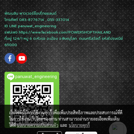
พัฒนสิน พาวเวอร์ช็อปไทยแลนด์
โทรศัพท์ 083-8776714 , 055-337014
ID LINE
panuwat_engineering
แฟนเพจ
https://www.facebook.com/POWERSHOPTHAILAND
ที่อยู่ 124/1 หมู่ 6 ต.หัวรอ อ.เมือง จ.พิษณุโลก ถนนศรีสวัสดิ์ รหัสไปรษณีย์
65000
panuwat_engineering
เว็บไซต์นี้มีการใช้งานคุกกี้ เพื่อเพิ่มประสิทธิภาพและประสบการณ์ที่ดี
ในการใช้งานเว็บไซต์ของท่าน ท่านสามารถอ่านรายละเอียดเพิ่มเติม
ได้ที่
นโยบายความเป็นส่วนตัว
และ
นโยบายคุกกี้