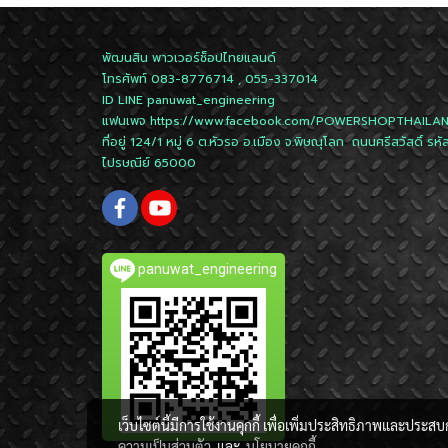
พัฒนสิน พาวเวอร์ช็อปไทยแลนด์
โทรศัพท์ 083-8776714 , 055-337014
ID LINE
panuwat_engineering
แฟนเพจ
https://www.facebook.com/POWERSHOPTHAILA
ที่อยู่ 124/1 หมู่ 6 ต.หัวรอ อ.เมือง จ.พิษณุโลก ถนนศรีสวัสดิ์ รหั
ไปรษณีย์ 65000
panuwat_engineering
เว็บไซต์นี้มีการใช้งานคุกกี้ เพื่อเพิ่มประสิทธิภาพและประส
ความเป็นส่วนตัว
และ
นโยบายคุกกี้