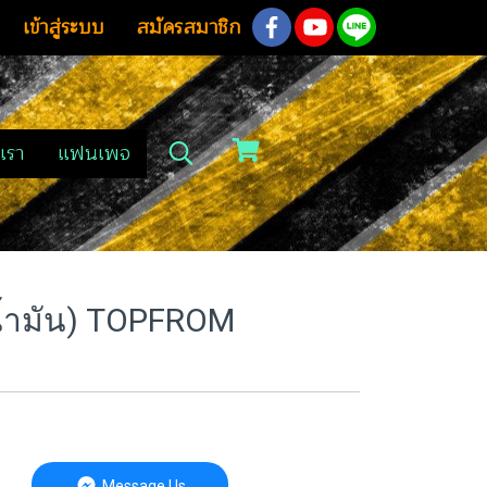
เข้าสู่ระบบ
สมัครสมาชิก
เรา
แฟนเพจ
น้ำมัน) TOPFROM
Message Us