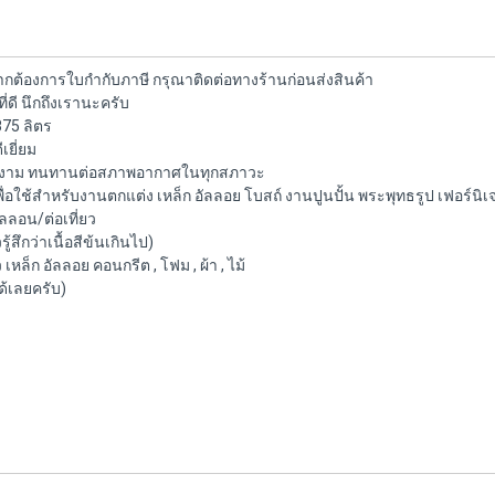
ต้องการใบกำกับภาษี กรุณาติดต่อทางร้านก่อนส่งสินค้า
่ดี นึกถึงเรานะครับ
875 ลิตร
เยี่ยม
ยเงางาม ทนทานต่อสภาพอากาศในทุกสภาวะ
่อใช้สำหรับงานตกแต่ง เหล็ก อัลลอย โบสถ์ งานปูนปั้น พระพุทธรูป เฟอร์นิ
ลลอน/ต่อเที่ยว
สึกว่าเนื้อสีข้นเกินไป)
 เหล็ก อัลลอย คอนกรีต , โฟม , ผ้า , ไม้
ด้เลยครับ)