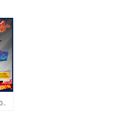
เครื่องขัดสีรถ 950W BOSCH รุ่น GPO 950 (รับประกันศูนย์ 1 ปี)