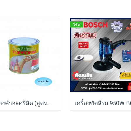
New
สีทองคำอะครีลิค (สูตรน้ำมัน) TOPFROM