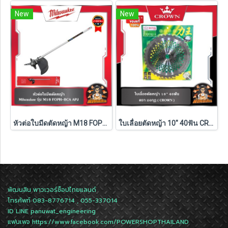
New
New
หัวต่อใบมีดตัดหญ้า M18 FOPH-BCA APJ Milwaukee
ใบเลื่อยตัดหญ้า 10" 40ฟัน CROWN
พัฒนสิน พาวเวอร์ช็อปไทยแลนด์
โทรศัพท์ 083-8776714 , 055-337014
ID LINE
panuwat_engineering
แฟนเพจ
https://www.facebook.com/POWERSHOPTHAILAND