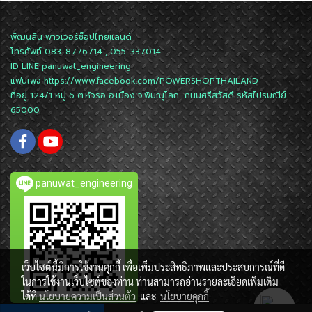
พัฒนสิน พาวเวอร์ช็อปไทยแลนด์
โทรศัพท์ 083-8776714 , 055-337014
ID LINE
panuwat_engineering
แฟนเพจ
https://www.facebook.com/POWERSHOPTHAILAND
ที่อยู่ 124/1 หมู่ 6 ต.หัวรอ อ.เมือง จ.พิษณุโลก ถนนศรีสวัสดิ์ รหัสไปรษณีย์
65000
panuwat_engineering
เว็บไซต์นี้มีการใช้งานคุกกี้ เพื่อเพิ่มประสิทธิภาพและประสบการณ์ที่ดี
ในการใช้งานเว็บไซต์ของท่าน ท่านสามารถอ่านรายละเอียดเพิ่มเติม
ได้ที่
นโยบายความเป็นส่วนตัว
และ
นโยบายคุกกี้