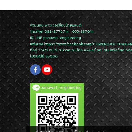
พัฒนสิน พาวเวอร์ช็อปไทยแลนด์
โทรศัพท์ 083-8776714 , 055-337014
ID LINE
panuwat_engineering
แฟนเพจ
https://www.facebook.com/POWERSHOPTHAILA
ที่อยู่ 124/1 หมู่ 6 ต.หัวรอ อ.เมือง จ.พิษณุโลก ถนนศรีสวัสดิ์ รหั
ไปรษณีย์ 65000
panuwat_engineering