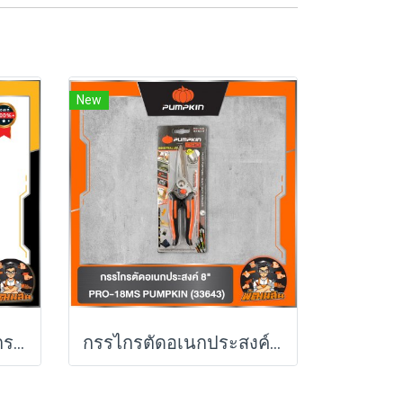
New
เลเซอร์วัดระยะ 30 เมตร Dewalt (DWHT77100-XJ)
กรรไกรตัดอเนกประสงค์ 8" PRO-18MS PUMPKIN (33643)