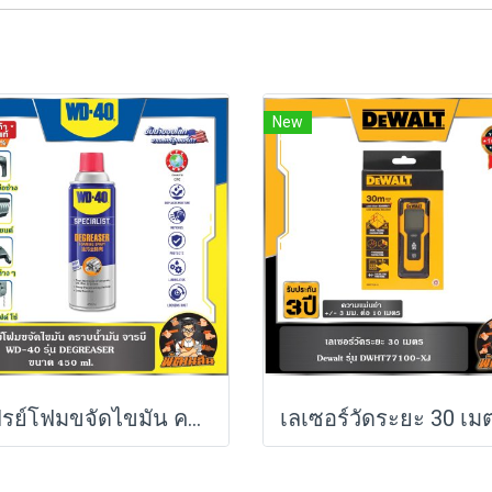
New
สเปรย์โฟมขจัดไขมัน คราบน้ำมัน จารบี WD-40 SPECIALIST ขนาด 450 ml.