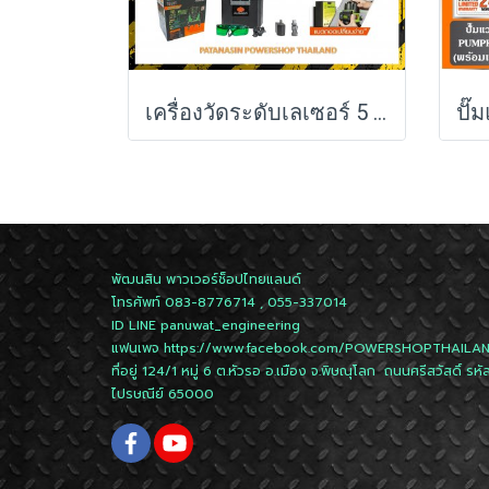
เครื่องวัดระดับเลเซอร์ 5 เส้น (พร้อมชุดขาตั้ง) PUMPKIN แสงสีเขียว รุ่น PTT-LSG5E (28267)
พัฒนสิน พาวเวอร์ช็อปไทยแลนด์
โทรศัพท์ 083-8776714 , 055-337014
ID LINE
panuwat_engineering
แฟนเพจ
https://www.facebook.com/POWERSHOPTHAILA
ที่อยู่ 124/1 หมู่ 6 ต.หัวรอ อ.เมือง จ.พิษณุโลก ถนนศรีสวัสดิ์ รหั
ไปรษณีย์ 65000