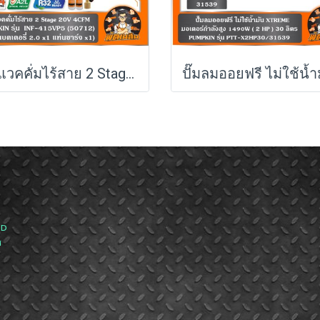
ปั๊มแวคคั่มไร้สาย 2 Stage 20V 4CFM INF-415VP5 PUMPKIN (50712) แบตXT 5.0Ahx1 ก้อน ,ตัวเปล่า (50711)
ND
ส