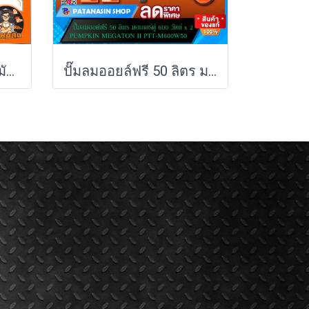
ปั๊มลมออยฟรี ไม่ใช้น้ำมัน XTREME 1490W ( 30L / 60L / 120L ) PUMPKIN รุ่น PTT-X2HP30/31539 , PTT-X4HP60/31554 , PTT-X6HP120/31555
ปั๊มลมออยล์ฟรี 50 ลิตร มอเตอร์คู่ 600W x 2 Pumpkin MEGATON II PTT-M600W50 (31543)