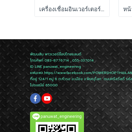
เครื่องเชื่อมอินเวอร์เตอร์ 125A รุ่น MIG125 JASIC
พัฒนสิน พาวเวอร์ช็อปไทยแลนด์
โทรศัพท์ 083-8776714 , 055-337014
ID LINE
panuwat_engineering
แฟนเพจ
https://www.facebook.com/POWERSHOPTHAILA
ที่อยู่ 124/1 หมู่ 6 ต.หัวรอ อ.เมือง จ.พิษณุโลก ถนนศรีสวัสดิ์ รหั
ไปรษณีย์ 65000
panuwat_engineering