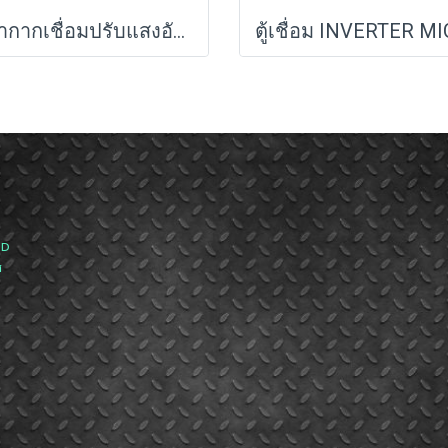
หน้ากากเชื่อมปรับแสงอัตโนมัติ PTT-WH90A PUMPKIN (17901)
ND
ส