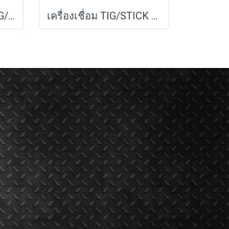
ตู้เชื่อม INVERTER MIG/MMA120 รุ่น MIG120A PUMPKIN HOME (17926)
เครื่องเชื่อม TIG/STICK 200Ah SUMO MCU INTELLIGENT