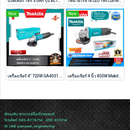
แบตเตอรี่ 18V 3.0Ah รุ่น BL1830B MAKITA
ไฟฉายไร้สาย LED 180 Lumens 18V Makita รุ่น DML802 (เครื่องเปล่า) (ของแท้ประกันศูนย์ไทย 1 ปี)
New
New
เครื่องเจียร์ 4" 720W GA4031 Makita
เครื่องเจียร์ 4 นิ้ว 850W Makita M9513B ประกันศูนย์ 1 ปี (ของแท้ 100%)
พัฒนสิน พาวเวอร์ช็อปไทยแลนด์
โทรศัพท์ 083-8776714 , 055-337014
ID LINE
panuwat_engineering