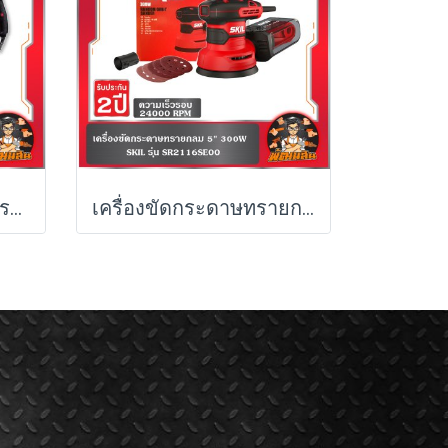
SKIL เครื่องสายเหมาครบจบ 5 ชิ้น สว่าน/เลื่อยวงเดือน/จิ๊กซอว์/เลื่อยชัก/เครื่องขัดกระดาษทรายกลม รหัส DL1406SE00/CR3291SE00/JS3131SE00/RS3316SE00/SR2116SE00
เครื่องขัดกระดาษทรายกลม 5" 300W รุ่น SR2116SE00 SKIL