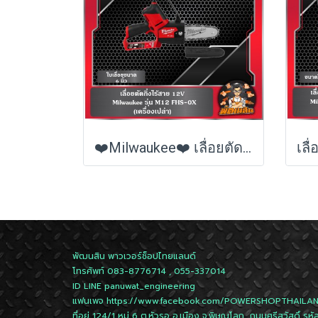
❤️Milwaukee❤️ เลื่อยตัดกิ่งไร้สาย 12V M12 FHS-0X (เครื่องเปล่า) (ของแท้) (ประกันศูนย์ไทย 1 ปี)
พัฒนสิน พาวเวอร์ช็อปไทยแลนด์
โทรศัพท์ 083-8776714 , 055-337014
ID LINE
panuwat_engineering
แฟนเพจ
https://www.facebook.com/POWERSHOPTHAILA
ที่อยู่ 124/1 หมู่ 6 ต.หัวรอ อ.เมือง จ.พิษณุโลก ถนนศรีสวัสดิ์ รหั