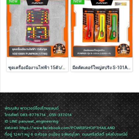
New
New
ชุดเครื่องมืองานไฟฟ้า 15ตัว/ชุด VDE1000V PUMPKIN (17785)
มีดคัตเตอร์ใหญ่สปริง S-101A PUMPKIN (12201-F) 1ชิ้น คละสี
พัฒนสิน พาวเวอร์ช็อปไทยแลนด์
โทรศัพท์ 083-8776714 , 055-337014
ID LINE
panuwat_engineering
แฟนเพจ
https://www.facebook.com/POWERSHOPTHAILAND
ที่อยู่ 124/1 หมู่ 6 ต.หัวรอ อ.เมือง จ.พิษณุโลก ถนนศรีสวัสดิ์ รหัสไปรษณีย์