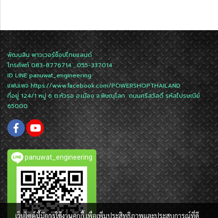
พัฒนสิน พาวเวอร์ช็อปไทยแลนด์
โทรศัพท์ 083-8776714 , 055-337014
ID LINE
panuwat_engineering
แฟนเพจ
https://www.facebook.com/POWERSHOPTHAILAND
ที่อยู่ 124/1 หมู่ 6 ต.หัวรอ อ.เมือง จ.พิษณุโลก ถนนศรีสวัสดิ์ รหัสไปรษณีย์
65000
panuwat_engineering
เว็บไซต์นี้มีการใช้งานคุกกี้ เพื่อเพิ่มประสิทธิภาพและประสบการณ์ที่ดี