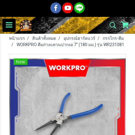
หน้าแรก
สินค้าทั้งหมด
อุปกรณ์ฮาร์ดแวร์
กรรไกร-คีม
WORKPRO คีมถ่างแหวนปากงอ 7" (180 มม.) รุ่น WR231081
New