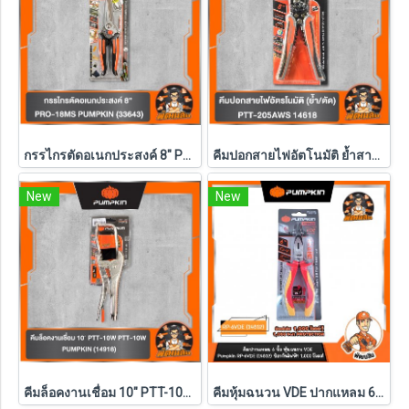
กรรไกรตัดอเนกประสงค์ 8" PRO-18MS PUMPKIN (33643)
คีมปอกสายไฟอัตโนมัติ ย้ำสาย/ตัด PTT-205AWS 14618
New
New
คีมล็อคงานเชื่อม 10″ PTT-10W PTT-10W PUMPKIN (14918)
คีมหุ้มฉนวน VDE ปากแหลม 6 นิ้ว 1000V Pumpkin-pro (14812)