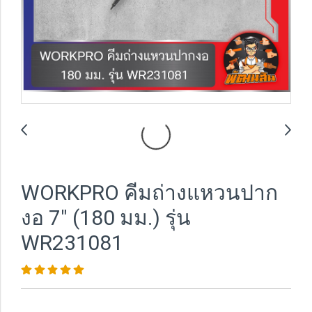
WORKPRO คีมถ่างแหวนปาก
งอ 7" (180 มม.) รุ่น
WR231081