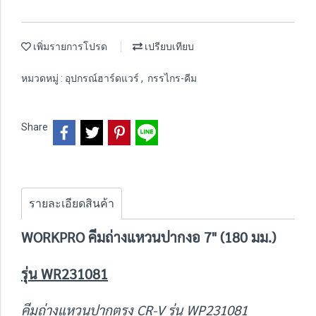
เพิ่มรายการโปรด
เปรียบเทียบ
หมวดหมู่ :
อุปกรณ์ฮาร์ดแวร์
,
กรรไกร-คีม
Share
รายละเอียดสินค้า
WORKPRO คีมถ่างแหวนปากงอ 7" (180 มม.)
รุ่น WR231081
คีมถ่างแหวนปากตรง CR-V รุ่น WP231081