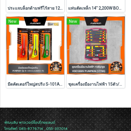
ประแจบล็อกด้ามฟรีไร้สาย 12V 1/4" รุ่น M12 FHIR14-0 (เครื่องเปล่า)
แท่นตัดเหล็ก 14" 2,200W BOSCH รุ่น GCO 220 (รับประกันศูนย์ 1 ปี)
New
New
มีดคัตเตอร์ใหญ่สปริง S-101A PUMPKIN (12201-F) 1ชิ้น คละสี
ชุดเครื่องมืองานไฟฟ้า 15ตัว/ชุด VDE1000V PUMPKIN (17785)
พัฒนสิน พาวเวอร์ช็อปไทยแลนด์
โทรศัพท์ 083-8776714 , 055-337014