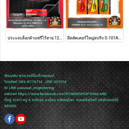
ประแจบล็อกด้ามฟรีไร้สาย 12V 1/4" รุ่น M12 FHIR14-0 (เครื่องเปล่า)
มีดคัตเตอร์ใหญ่สปริง S-101A PUMPKIN (12201-F) 1ชิ้น คละสี
พัฒนสิน พาวเวอร์ช็อปไทยแลนด์
โทรศัพท์ 083-8776714 , 055-337014
ID LINE
panuwat_engineering
แฟนเพจ
https://www.facebook.com/POWERSHOPTHAILAND
ที่อยู่ 124/1 หมู่ 6 ต.หัวรอ อ.เมือง จ.พิษณุโลก ถนนศรีสวัสดิ์ รหัสไปรษณีย์
65000