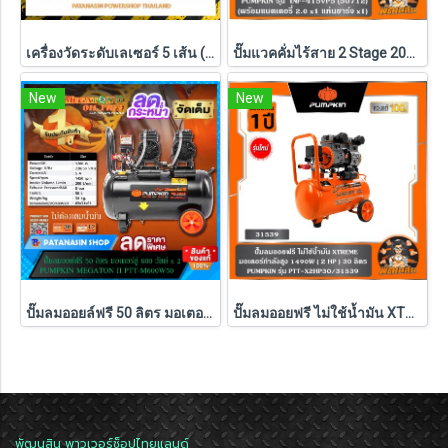
เครื่องวัดระดับเลเซอร์ 5 เส้น (พร้อมชุดขาตั้ง) PUMPKIN แสงสีเขียว รุ่น PTT-LSG5E (28267)
ปั๊มแวคคั่มไร้สาย 2 Stage 20V 4CFM INF-415VP5 PUMPKIN (50712) แบตXT 5.0Ahx1 ก้อน ,ตัวเปล่า (50711)
New
New
ปั๊มลมออยล์ฟรี 50 ลิตร มอเตอร์คู่ 600W x 2 Pumpkin MEGATON II PTT-M600W50 (31543)
ปั๊มลมออยฟรี ไม่ใช้น้ำมัน XTREME 1490W ( 30L / 60L / 120L ) PUMPKIN รุ่น PTT-X2HP30/31539 , PTT-X4HP60/31554 , PTT-X6HP120/31555
พัฒนสิน พาวเวอร์ช็อปไทยแลนด์