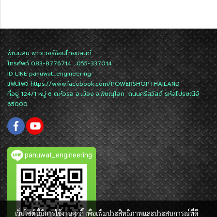
พัฒนสิน พาวเวอร์ช็อปไทยแลนด์
โทรศัพท์ 083-8776714 , 055-337014
ID LINE
panuwat_engineering
แฟนเพจ
https://www.facebook.com/POWERSHOPTHAILAND
ที่อยู่ 124/1 หมู่ 6 ต.หัวรอ อ.เมือง จ.พิษณุโลก ถนนศรีสวัสดิ์ รหัสไปรษณีย์
65000
panuwat_engineering
เว็บไซต์นี้มีการใช้งานคุกกี้ เพื่อเพิ่มประสิทธิภาพและประสบการณ์ที่ดี