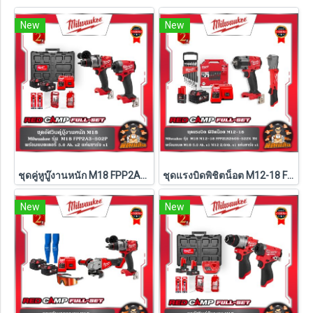
New
New
ชุดคู่หูบู๊งานหนัก M18 FPP2A3-502P Milwaukee (Q3)
ชุดแรงบิดพิชิตน็อต M12-18 FPP2LR2605-522X TH Milwaukee (M18-FMTIW2F12-0X0+M12-FRAIWF12-0)
New
New