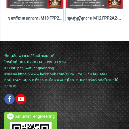
ชุดพร้อมลุยทุกงาน M18 FPP2LR2613-502 Milwaukee (M18-FPD3+M18-FSAGV100XB-0X0)
ชุดคู่หูบู๊ทุกงาน M12 FPP2A2-402P Milwaukee (Q3)
พัฒนสิน พาวเวอร์ช็อปไทยแลนด์
โทรศัพท์ 083-8776714 , 055-337014
ID LINE
panuwat_engineering
แฟนเพจ
https://www.facebook.com/POWERSHOPTHAILAND
ที่อยู่ 124/1 หมู่ 6 ต.หัวรอ อ.เมือง จ.พิษณุโลก ถนนศรีสวัสดิ์ รหัสไปรษณีย์
65000
panuwat_engineering