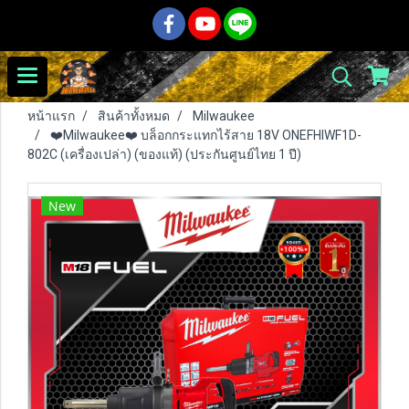
หน้าแรก
สินค้าทั้งหมด
Milwaukee
❤️Milwaukee❤️ บล็อกกระแทกไร้สาย 18V ONEFHIWF1D-
802C (เครื่องเปล่า) (ของแท้) (ประกันศูนย์ไทย 1 ปี)
New