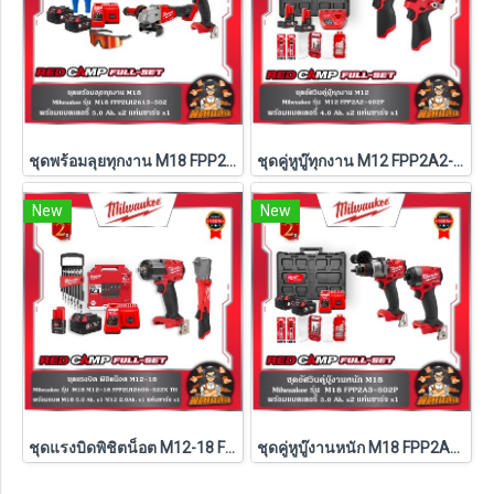
ชุดพร้อมลุยทุกงาน M18 FPP2LR2613-502 Milwaukee (M18-FPD3+M18-FSAGV100XB-0X0)
ชุดคู่หูบู๊ทุกงาน M12 FPP2A2-402P Milwaukee (Q3)
New
New
ชุดแรงบิดพิชิตน็อต M12-18 FPP2LR2605-522X TH Milwaukee (M18-FMTIW2F12-0X0+M12-FRAIWF12-0)
ชุดคู่หูบู๊งานหนัก M18 FPP2A3-502P Milwaukee (Q3)