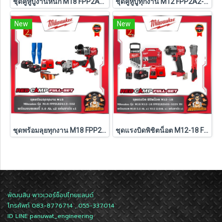
ชุดคู่หูบู๊งานหนัก M18 FPP2A3-502P Milwaukee (Q3)
ชุดคู่หูบู๊ทุกงาน M12 FPP2A2-402P Milwaukee (Q3)
New
New
ชุดพร้อมลุยทุกงาน M18 FPP2LR2613-502 Milwaukee (M18-FPD3+M18-FSAGV100XB-0X0)
ชุดแรงบิดพิชิตน็อต M12-18 FPP2LR2605-522X TH Milwaukee (M18-FMTIW2F12-0X0+M12-FRAIWF12-0)
พัฒนสิน พาวเวอร์ช็อปไทยแลนด์
โทรศัพท์ 083-8776714 , 055-337014
ID LINE
panuwat_engineering