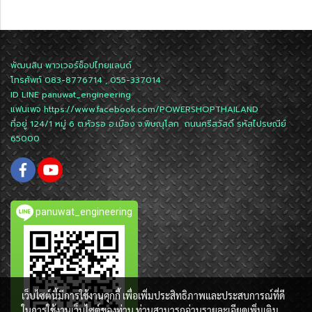
พัฒนสิน พาวเวอร์ช็อปไทยแลนด์
โทรศัพท์ 083-8776714 , 055-337014
ID LINE
panuwat_engineering
แฟนเพจ
https://www.facebook.com/POWERSHOPTHAILAND
ที่อยู่ 124/1 หมู่ 6 ต.หัวรอ อ.เมือง จ.พิษณุโลก ถนนศรีสวัสดิ์ รหัสไปรษณีย์
65000
panuwat_engineering
เว็บไซต์นี้มีการใช้งานคุกกี้ เพื่อเพิ่มประสิทธิภาพและประสบการณ์ที่ดี
ในการใช้งานเว็บไซต์ของท่าน ท่านสามารถอ่านรายละเอียดเพิ่มเติม