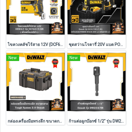
ไขควงคลัชไร้สาย 12V (DCF601N-KR) Dewalt (ตัวเปล่า)
ชุดสว่านโรตารี่ 20V แบต POWERSTACK 1.7Ah Dewalt (DCH172E1T-B1)
New
New
กล่องเครื่องมือทรงลึก ขนาดกลาง TOUGH SYSTEM Dewalt รุ่น DWST83294-1
ก้านต่อลูกบ๊อกซ์ 1/2" รุ่น DW2547IR G DEWALT