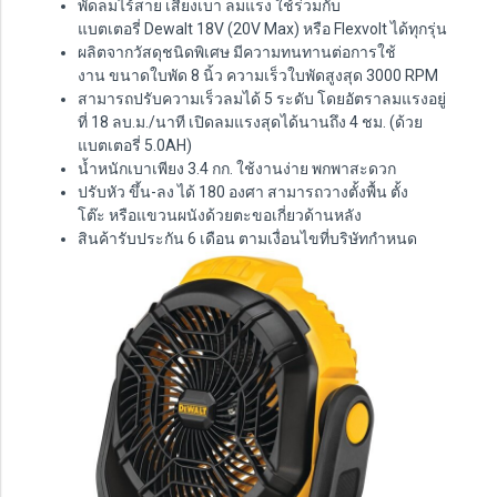
พัดลมไร้สาย เสียงเบา ลมแรง ใช้ร่วมกับ
แบตเตอรี่ Dewalt 18V (20V Max) หรือ Flexvolt ได้ทุกรุ่น
ผลิตจากวัสดุชนิดพิเศษ มีความทนทานต่อการใช้
งาน ขนาดใบพัด 8 นิ้ว ความเร็วใบพัดสูงสุด 3000 RPM
สามารถปรับความเร็วลมได้ 5 ระดับ โดยอัตราลมแรงอยู่
ที่ 18 ลบ.ม./นาที เปิดลมแรงสุดได้นานถึง 4 ชม. (ด้วย
แบตเตอรี่ 5.0AH)
น้ำหนักเบาเพียง 3.4 กก. ใช้งานง่าย พกพาสะดวก
ปรับหัว ขึ้น-ลง ได้ 180 องศา สามารถวางตั้งพื้น ตั้ง
โต๊ะ หรือแขวนผนังด้วยตะขอเกี่ยวด้านหลัง
สินค้ารับประกัน 6 เดือน ตามเงื่อนไขที่บริษัทกำหนด