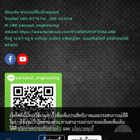
พัฒนสิน พาวเวอร์ช็อปไทยแลนด์
โทรศัพท์ 083-8776714 , 055-337014
ID LINE
panuwat_engineering
แฟนเพจ
https://www.facebook.com/POWERSHOPTHAILAND
ที่อยู่ 124/1 หมู่ 6 ต.หัวรอ อ.เมือง จ.พิษณุโลก ถนนศรีสวัสดิ์ รหัสไปรษณีย์
65000
panuwat_engineering
เว็บไซต์นี้มีการใช้งานคุกกี้ เพื่อเพิ่มประสิทธิภาพและประสบการณ์ที่ดี
ในการใช้งานเว็บไซต์ของท่าน ท่านสามารถอ่านรายละเอียดเพิ่มเติม
ได้ที่
นโยบายความเป็นส่วนตัว
และ
นโยบายคุกกี้