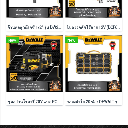
ก้านต่อลูกบ๊อกซ์ 1/2" รุ่น DW2547IR G DEWALT
ไขควงคลัชไร้สาย 12V (DCF601N-KR) Dewalt (ตัวเปล่า)
New
New
ชุดสว่านโรตารี่ 20V แบต POWERSTACK 1.7Ah Dewalt (DCH172E1T-B1)
กล่องฝาใส 20 ช่อง DEWALT รุ่น DWST14830