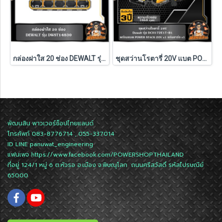
กล่องฝาใส 20 ช่อง DEWALT รุ่น DWST14830
ชุดสว่านโรตารี่ 20V แบต POWERSTACK 1.7Ah Dewalt (DCH172E1T-B1)
พัฒนสิน พาวเวอร์ช็อปไทยแลนด์
โทรศัพท์ 083-8776714 , 055-337014
ID LINE
panuwat_engineering
แฟนเพจ
https://www.facebook.com/POWERSHOPTHAILAND
ที่อยู่ 124/1 หมู่ 6 ต.หัวรอ อ.เมือง จ.พิษณุโลก ถนนศรีสวัสดิ์ รหัสไปรษณีย์
65000