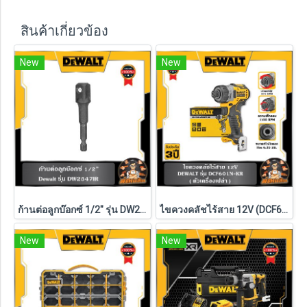
สินค้าเกี่ยวข้อง
New
New
ก้านต่อลูกบ๊อกซ์ 1/2" รุ่น DW2547IR G DEWALT
ไขควงคลัชไร้สาย 12V (DCF601N-KR) Dewalt (ตัวเปล่า)
New
New