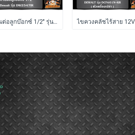
ก้านต่อลูกบ๊อกซ์ 1/2" รุ่น DW2547IR G DEWALT
ND
ส