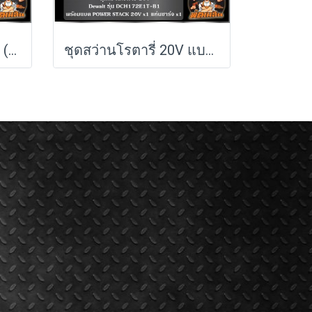
ไขควงคลัชไร้สาย 12V (DCF601N-KR) Dewalt (ตัวเปล่า)
ชุดสว่านโรตารี่ 20V แบต POWERSTACK 1.7Ah Dewalt (DCH172E1T-B1)