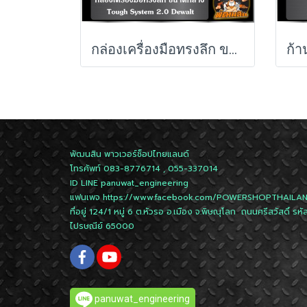
กล่องเครื่องมือทรงลึก ขนาดกลาง TOUGH SYSTEM Dewalt รุ่น DWST83294-1
พัฒนสิน พาวเวอร์ช็อปไทยแลนด์
โทรศัพท์ 083-8776714 , 055-337014
ID LINE
panuwat_engineering
แฟนเพจ
https://www.facebook.com/POWERSHOPTHAILA
ที่อยู่ 124/1 หมู่ 6 ต.หัวรอ อ.เมือง จ.พิษณุโลก ถนนศรีสวัสดิ์ รหั
ไปรษณีย์ 65000
panuwat_engineering