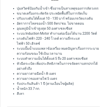
ปุ่มสวิตช์ป้องกันน้ำเข้า ซึ่งอาจเป็นสาเหตุของการลัดวงจร
ขนาดเครื่องกระทัดรัด ประหยัดพื้นที่ในการจัดเก็บ
ปรับแรงดันได้ตั้งแต่ 10 - 130 บาร์ พร้อมเกจวัดแรงดัน
อัตราการไหลของน้ำ 500 ลิตร/ชม. ไม่ขาดตอน
อุณหภูมิน้ำเข้าสูงสุด 50 องศาเซลเซียส
ระบบ Induction Motor ทำงานต่อเนื่องได้นาน 2200 วัตต์
แรงดันไฟฟ้า 220 - 240 โวลต์ ความถี่กระแส
ไฟฟ้า 50 เฮิรตซ์
ระบบปั๊มน้ำแบบเพลาข้อเหวี่ยง หมดปัญหาเรื่องการระบาย
ความร้อนขณะใช้เป้นเวลานาน
ระบบทำความเย็นได้ตั้งแต่ 5 ถึง 20 องศาเซลเซียส
หัวฉีดระเบิด เพิ่มประสิทธิภาพในการขจัดคราบสกปรกได้
อย่างทั่วถึง
ความยาวสายฉีดน้ำ 8 เมตร
ความยาวของสายไฟ 5 เมตร
รับประกันสินค้า 1 ปี (ตามเงื่อนไขผู้ผลิต)
น้ำหนัก 33.7 กก.
สีเทา