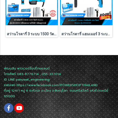
สว่านโรตารี่ 3 ระบบ 1500 วัตต์ Zinsano รุ่น RH32SA3 (รับประกัน 6 เดือน)
สว่านโรตารี่ แฮมเมอร์ 3 ระบบ 800 วัตต์ Zinsano รุ่น RH26SC32 (ถอดหัวไม่ได้)(รับประกัน 6 เดือน)
พัฒนสิน พาวเวอร์ช็อปไทยแลนด์
โทรศัพท์ 083-8776714 , 055-337014
ID LINE
panuwat_engineering
แฟนเพจ
https://www.facebook.com/POWERSHOPTHAILAND
ที่อยู่ 124/1 หมู่ 6 ต.หัวรอ อ.เมือง จ.พิษณุโลก ถนนศรีสวัสดิ์ รหัสไปรษณีย์
65000