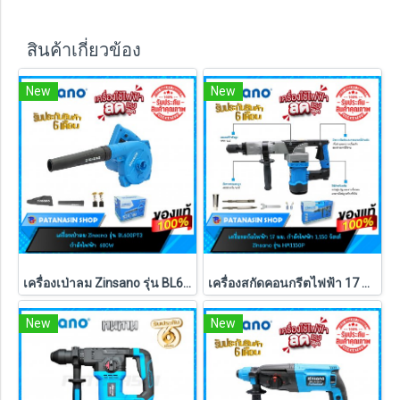
สินค้าเกี่ยวข้อง
New
New
เครื่องเป่าลม Zinsano รุ่น BL600PT3 600W ของแท้ประกันศูนย์ 6 เดือน
เครื่องสกัดคอนกรีตไฟฟ้า 17 มม. Zinsano รุ่น HM1150P
New
New