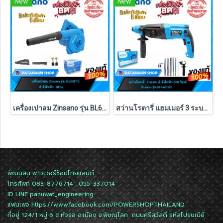
New
New
เครื่องเป่าลม Zinsano รุ่น BL600PT3 600W ของแท้ประกันศูนย์ 6 เดือน
สว่านโรตารี่ แฮมเมอร์ 3 ระบบ 800 วัตต์ Zinsano รุ่น RH26SC32 (ถอดหัวไม่ได้)(รับประกัน 6 เดือน)
พัฒนสิน พาวเวอร์ช็อปไทยแลนด์
โทรศัพท์ 083-8776714 , 055-337014
ID LINE
panuwat_engineering
แฟนเพจ
https://www.facebook.com/POWERSHOPTHAILAND
ที่อยู่ 124/1 หมู่ 6 ต.หัวรอ อ.เมือง จ.พิษณุโลก ถนนศรีสวัสดิ์ รหัสไปรษณีย์