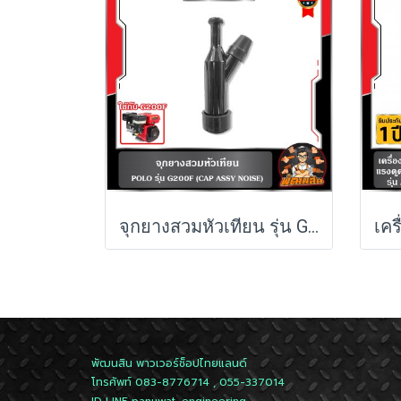
จุกยางสวมหัวเทียน รุ่น G200F POLO (CAP ASSY NOISE)จุกยางสวมหัวเทียน รุ่น G200F POLO (CAP ASSY NOISE)
พัฒนสิน พาวเวอร์ช็อปไทยแลนด์
โทรศัพท์ 083-8776714 , 055-337014