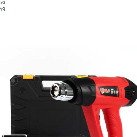
าที
าที