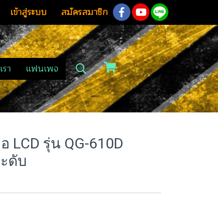
เข้าสู่ระบบ
สมัครสมาชิก
เรา
แฟนเพจ
อ LCD รุ่น QG-610D
ะดับ