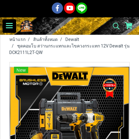
หน้าแรก
สินค้าทั้งหมด
Dewalt
ชุดคอมโบ สว่านกระแทกและไขควงกระแทก 12V Dewalt รุ่น
DCK2111L2T-QW
New