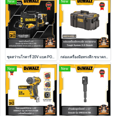
New
New
ชุดสว่านโรตารี่ 20V แบต POWERSTACK 1.7Ah Dewalt (DCH172E1T-B1)
กล่องเครื่องมือทรงลึก ขนาดกลาง TOUGH SYSTEM Dewalt รุ่น DWST83294-1
New
New