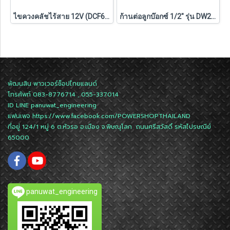
ไขควงคลัชไร้สาย 12V (DCF601N-KR) Dewalt (ตัวเปล่า)
ก้านต่อลูกบ๊อกซ์ 1/2" รุ่น DW2547IR G DEWALT
พัฒนสิน พาวเวอร์ช็อปไทยแลนด์
โทรศัพท์ 083-8776714 , 055-337014
ID LINE
panuwat_engineering
แฟนเพจ
https://www.facebook.com/POWERSHOPTHAILAND
ที่อยู่ 124/1 หมู่ 6 ต.หัวรอ อ.เมือง จ.พิษณุโลก ถนนศรีสวัสดิ์ รหัสไปรษณีย์
65000
panuwat_engineering