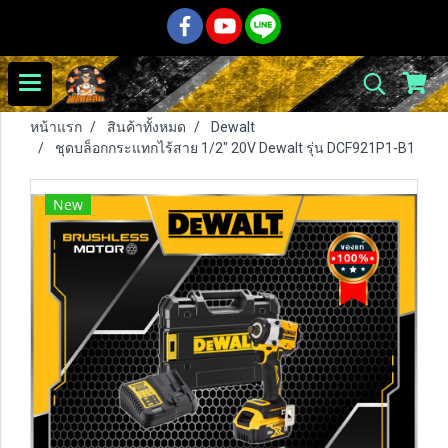
หน้าแรก
สินค้าทั้งหมด
Dewalt
ชุดบล็อกกระแทกไร้สาย 1/2" 20V Dewalt รุ่น DCF921P1-B1
New