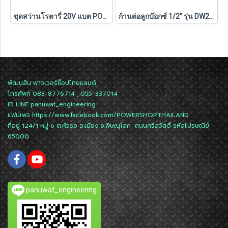
ชุดสว่านโรตารี่ 20V แบต POWERSTACK 1.7Ah Dewalt (DCH172E1T-B1)
ก้านต่อลูกบ๊อกซ์ 1/2" รุ่น DW2547IR G DEWALT
พัฒนสิน พาวเวอร์ช็อปไทยแลนด์
โทรศัพท์ 083-8776714 , 055-337014
ID LINE
panuwat_engineering
แฟนเพจ
https://www.facebook.com/POWERSHOPTHAILAND
ที่อยู่ 124/1 หมู่ 6 ต.หัวรอ อ.เมือง จ.พิษณุโลก ถนนศรีสวัสดิ์ รหัสไปรษณีย์
65000
panuwat_engineering