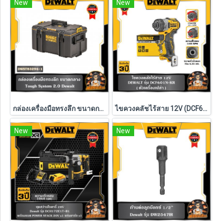
New
New
กล่องเครื่องมือทรงลึก ขนาดกลาง TOUGH SYSTEM Dewalt รุ่น DWST83294-1
ไขควงคลัชไร้สาย 12V (DCF601N-KR) Dewalt (ตัวเปล่า)
New
New