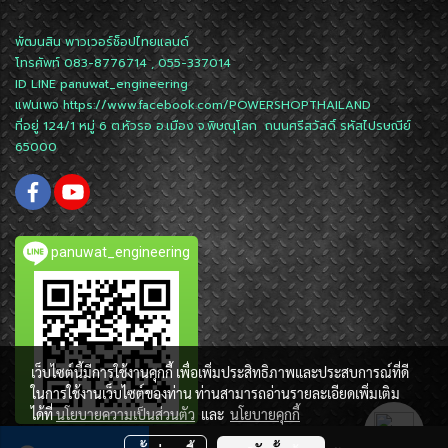
พัฒนสิน พาวเวอร์ช็อปไทยแลนด์
โทรศัพท์ 083-8776714 , 055-337014
ID LINE
panuwat_engineering
แฟนเพจ
https://www.facebook.com/POWERSHOPTHAILAND
ที่อยู่ 124/1 หมู่ 6 ต.หัวรอ อ.เมือง จ.พิษณุโลก ถนนศรีสวัสดิ์ รหัสไปรษณีย์
65000
panuwat_engineering
เว็บไซต์นี้มีการใช้งานคุกกี้ เพื่อเพิ่มประสิทธิภาพและประสบการณ์ที่ดี
ในการใช้งานเว็บไซต์ของท่าน ท่านสามารถอ่านรายละเอียดเพิ่มเติม
ได้ที่
นโยบายความเป็นส่วนตัว
และ
นโยบายคุกกี้