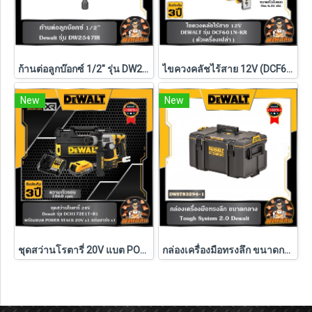
ก้านต่อลูกบ๊อกซ์ 1/2" รุ่น DW2547IR G DEWALT
ไขควงคลัชไร้สาย 12V (DCF601N-KR) Dewalt (ตัวเปล่า)
New
New
ชุดสว่านโรตารี่ 20V แบต POWERSTACK 1.7Ah Dewalt (DCH172E1T-B1)
กล่องเครื่องมือทรงลึก ขนาดกลาง TOUGH SYSTEM Dewalt รุ่น DWST83294-1