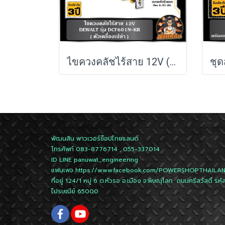
ไขควงคลัชไร้สาย 12V (DCF601N-KR) Dewalt (ตัวเปล่า)
พัฒนสิน พาวเวอร์ช็อปไทยแลนด์
โทรศัพท์ 083-8776714 , 055-337014
ID LINE
panuwat_engineering
แฟนเพจ
https://www.facebook.com/POWERSHOPTHAILA
ที่อยู่ 124/1 หมู่ 6 ต.หัวรอ อ.เมือง จ.พิษณุโลก ถนนศรีสวัสดิ์ รหั
ไปรษณีย์ 65000