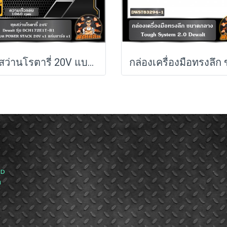
ชุดสว่านโรตารี่ 20V แบต POWERSTACK 1.7Ah Dewalt (DCH172E1T-B1)
ND
ส