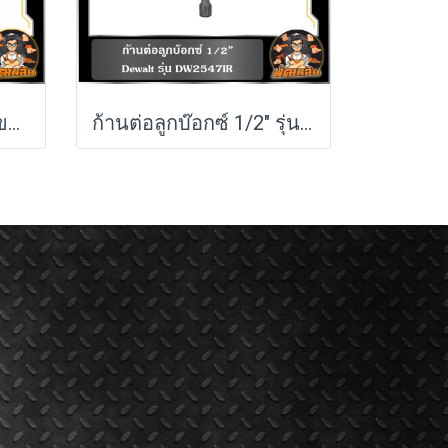
กล่องเครื่องมือทรงลึก ขนาดกลาง TOUGH SYSTEM Dewalt รุ่น DWST83294-1
ก้านต่อลูกบ๊อกซ์ 1/2" รุ่น DW2547IR G DEWALT