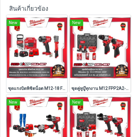
สินค้าเกี่ยวข้อง
New
New
ชุดแรงบิดพิชิตน็อต M12-18 FPP2LR2605-522X TH Milwaukee (M18-FMTIW2F12-0X0+M12-FRAIWF12-0)
ชุดคู่หูบู๊ทุกงาน M12 FPP2A2-402P Milwaukee (Q3)
New
New