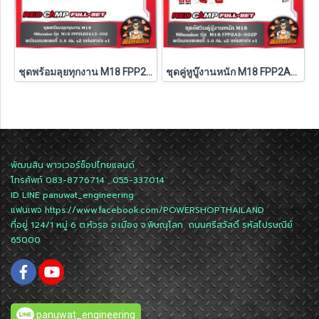
ชุดพร้อมลุยทุกงาน M18 FPP2LR2613-502 Milwaukee (M18-FPD3+M18-FSAGV100XB-0X0)
ชุดคู่หูบู๊งานหนัก M18 FPP2A3-502P Milwaukee (Q3)
พัฒนสิน พาวเวอร์ช็อปไทยแลนด์
โทรศัพท์ 083-8776714 , 055-337014
ID LINE
panuwat_engineering
แฟนเพจ
https://www.facebook.com/POWERSHOPTHAILAND
ที่อยู่ 124/1 หมู่ 6 ต.หัวรอ อ.เมือง จ.พิษณุโลก ถนนศรีสวัสดิ์ รหัสไปรษณีย์
65000
panuwat_engineering