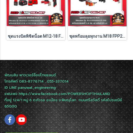
ชุดแรงบิดพิชิตน็อต M12-18 FPP2LR2605-522X TH Milwaukee (M18-FMTIW2F12-0X0+M12-FRAIWF12-0)
ชุดพร้อมลุยทุกงาน M18 FPP2LR2613-502 Milwaukee (M18-FPD3+M18-FSAGV100XB-0X0)
พัฒนสิน พาวเวอร์ช็อปไทยแลนด์
โทรศัพท์ 083-8776714 , 055-337014
ID LINE
panuwat_engineering
แฟนเพจ
https://www.facebook.com/POWERSHOPTHAILAND
ที่อยู่ 124/1 หมู่ 6 ต.หัวรอ อ.เมือง จ.พิษณุโลก ถนนศรีสวัสดิ์ รหัสไปรษณีย์
65000