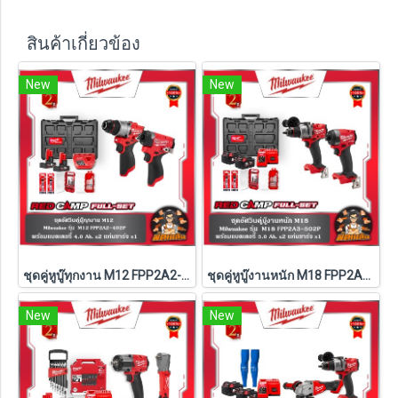
สินค้าเกี่ยวข้อง
New
New
ชุดคู่หูบู๊ทุกงาน M12 FPP2A2-402P Milwaukee (Q3)
ชุดคู่หูบู๊งานหนัก M18 FPP2A3-502P Milwaukee (Q3)
New
New