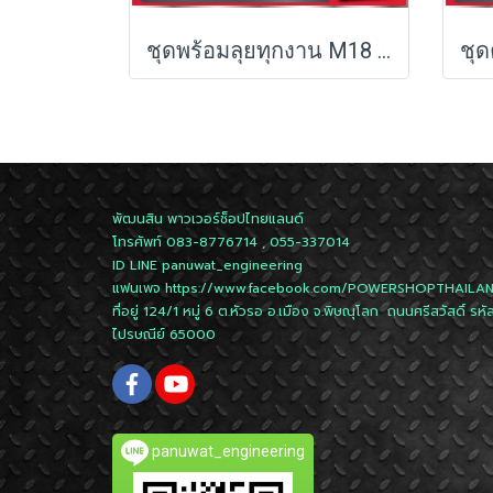
ชุดพร้อมลุยทุกงาน M18 FPP2LR2613-502 Milwaukee (M18-FPD3+M18-FSAGV100XB-0X0)
พัฒนสิน พาวเวอร์ช็อปไทยแลนด์
โทรศัพท์ 083-8776714 , 055-337014
ID LINE
panuwat_engineering
แฟนเพจ
https://www.facebook.com/POWERSHOPTHAILA
ที่อยู่ 124/1 หมู่ 6 ต.หัวรอ อ.เมือง จ.พิษณุโลก ถนนศรีสวัสดิ์ รหั
ไปรษณีย์ 65000
panuwat_engineering