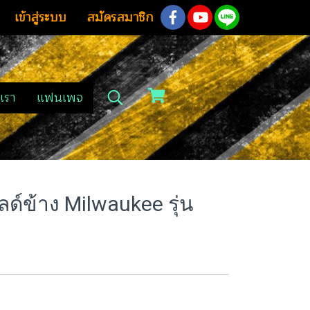
เข้าสู่ระบบ
สมัครสมาชิก
เรา
แฟนเพจ
์ข้าง Milwaukee รุ่น