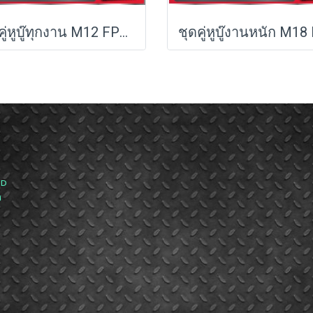
ชุดคู่หูบู๊ทุกงาน M12 FPP2A2-402P Milwaukee (Q3)
ND
ส