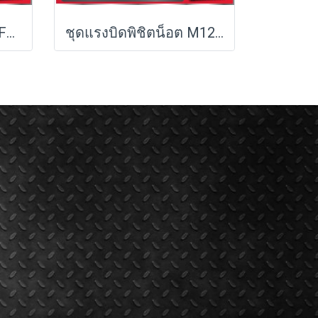
ชุดคู่หูบู๊งานหนัก M18 FPP2A3-502P Milwaukee (Q3)
ชุดแรงบิดพิชิตน็อต M12-18 FPP2LR2605-522X TH Milwaukee (M18-FMTIW2F12-0X0+M12-FRAIWF12-0)