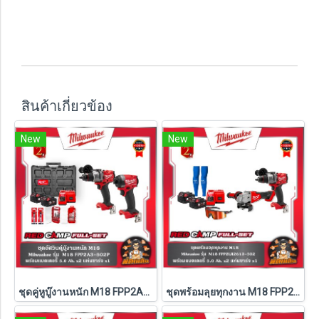
สินค้าเกี่ยวข้อง
New
New
ชุดคู่หูบู๊งานหนัก M18 FPP2A3-502P Milwaukee (Q3)
ชุดพร้อมลุยทุกงาน M18 FPP2LR2613-502 Milwaukee (M18-FPD3+M18-FSAGV100XB-0X0)