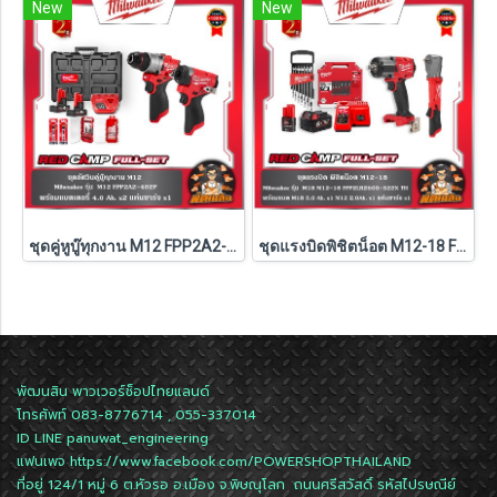
New
New
ชุดคู่หูบู๊ทุกงาน M12 FPP2A2-402P Milwaukee (Q3)
ชุดแรงบิดพิชิตน็อต M12-18 FPP2LR2605-522X TH Milwaukee (M18-FMTIW2F12-0X0+M12-FRAIWF12-0)
พัฒนสิน พาวเวอร์ช็อปไทยแลนด์
โทรศัพท์ 083-8776714 , 055-337014
ID LINE
panuwat_engineering
แฟนเพจ
https://www.facebook.com/POWERSHOPTHAILAND
ที่อยู่ 124/1 หมู่ 6 ต.หัวรอ อ.เมือง จ.พิษณุโลก ถนนศรีสวัสดิ์ รหัสไปรษณีย์