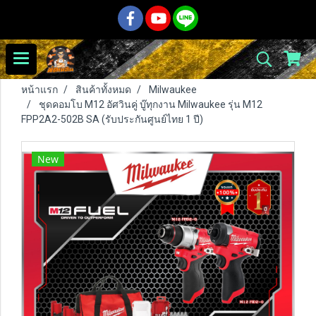
หน้าแรก
สินค้าทั้งหมด
Milwaukee
ชุดคอมโบ M12 อัศวินคู่ บู๊ทุกงาน Milwaukee รุ่น M12
FPP2A2-502B SA (รับประกันศูนย์ไทย 1 ปี)
New