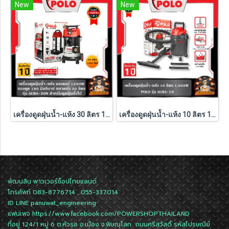
New
New
เครื่องดูดฝุ่นน้ำ-แห้ง 30 ลิตร 1,200W AURA-30 POLO (รับประกันศูนย์ 1 ปี)
เครื่องดูดฝุ่นน้ำ-แห้ง 10 ลิตร 1,000W AURA-10 POLO (รับประกันศูนย์ 1 ปี)
พัฒนสิน พาวเวอร์ช็อปไทยแลนด์
โทรศัพท์ 083-8776714 , 055-337014
ID LINE
panuwat_engineering
แฟนเพจ
https://www.facebook.com/POWERSHOPTHAILAND
ที่อยู่ 124/1 หมู่ 6 ต.หัวรอ อ.เมือง จ.พิษณุโลก ถนนศรีสวัสดิ์ รหัสไปรษณีย์