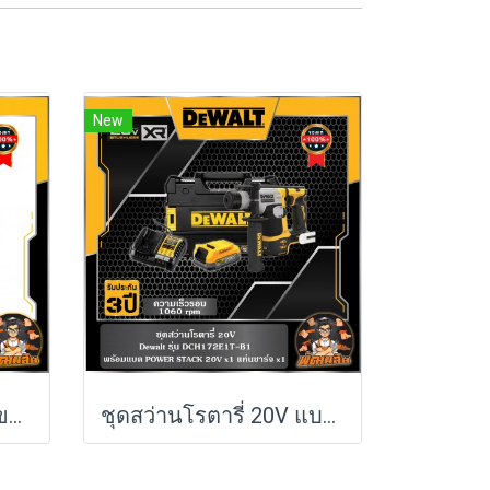
New
กล่องเครื่องมือทรงลึก ขนาดกลาง TOUGH SYSTEM Dewalt รุ่น DWST83294-1
ชุดสว่านโรตารี่ 20V แบต POWERSTACK 1.7Ah Dewalt (DCH172E1T-B1)