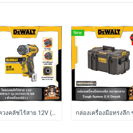
New
ไขควงคลัชไร้สาย 12V (DCF601N-KR) Dewalt (ตัวเปล่า)