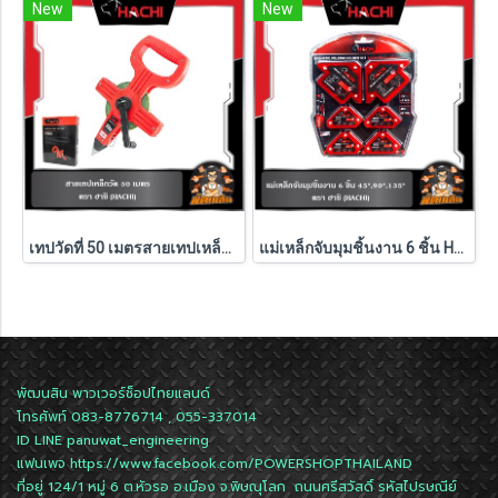
New
New
เทปวัดที่ 50 เมตรสายเทปเหล็ก HACHI
แม่เหล็กจับมุมชิ้นงาน 6 ชิ้น HACHI (เข้ามุม 45°,90°,135°)
พัฒนสิน พาวเวอร์ช็อปไทยแลนด์
โทรศัพท์ 083-8776714 , 055-337014
ID LINE
panuwat_engineering
แฟนเพจ
https://www.facebook.com/POWERSHOPTHAILAND
ที่อยู่ 124/1 หมู่ 6 ต.หัวรอ อ.เมือง จ.พิษณุโลก ถนนศรีสวัสดิ์ รหัสไปรษณีย์