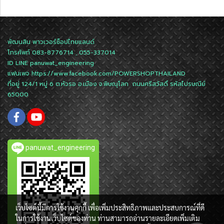
พัฒนสิน พาวเวอร์ช็อปไทยแลนด์
โทรศัพท์ 083-8776714 , 055-337014
ID LINE
panuwat_engineering
แฟนเพจ
https://www.facebook.com/POWERSHOPTHAILAND
ที่อยู่ 124/1 หมู่ 6 ต.หัวรอ อ.เมือง จ.พิษณุโลก ถนนศรีสวัสดิ์ รหัสไปรษณีย์
65000
panuwat_engineering
เว็บไซต์นี้มีการใช้งานคุกกี้ เพื่อเพิ่มประสิทธิภาพและประสบการณ์ที่ดี
ในการใช้งานเว็บไซต์ของท่าน ท่านสามารถอ่านรายละเอียดเพิ่มเติม