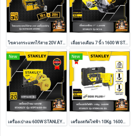
ไขควงกระแทกไร้สาย 20V ATOMIC (DCF850N) ตัวเปล่า (ประกันศูนย์ 3 ปี)
เลื่อยวงเดือน 7 นิ้ว 1600 W STANLEY รุ่น SC16
New
New
เครื่องเป่าลม 600W STANLEY รุ่น STPT600-B1
เครื่องสกัดไฟฟ้า 10Kg. 1600W รุ่น STHM10K-B1 STANLEY