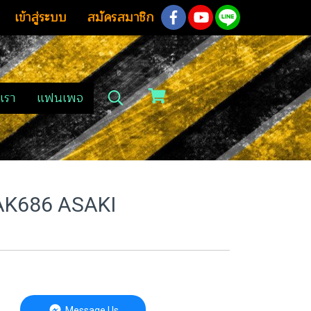
เข้าสู่ระบบ
สมัครสมาชิก
เรา
แฟนเพจ
่น AK686 ASAKI
Message Us