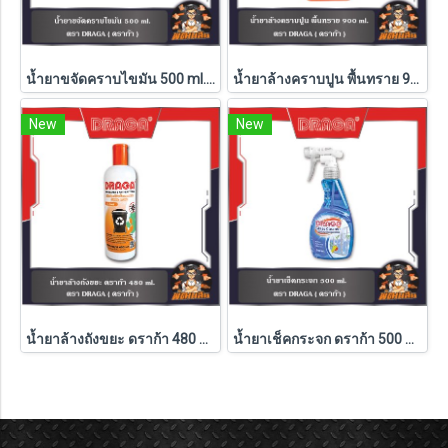
น้ำยาขจัดคราบไขมัน 500 ml. DRAGA
น้ำยาล้างคราบปูน พื้นทราย 900 ml. DRAGA
New
New
น้ำยาล้างถังขยะ ดราก้า 480 มล.
น้ำยาเช็คกระจก ดราก้า 500 มล. (หัวปืนฉีด)