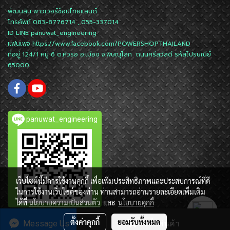
พัฒนสิน พาวเวอร์ช็อปไทยแลนด์
โทรศัพท์ 083-8776714 , 055-337014
ID LINE
panuwat_engineering
แฟนเพจ
https://www.facebook.com/POWERSHOPTHAILAND
ที่อยู่ 124/1 หมู่ 6 ต.หัวรอ อ.เมือง จ.พิษณุโลก ถนนศรีสวัสดิ์ รหัสไปรษณีย์
65000
panuwat_engineering
เว็บไซต์นี้มีการใช้งานคุกกี้ เพื่อเพิ่มประสิทธิภาพและประสบการณ์ที่ดี
ในการใช้งานเว็บไซต์ของท่าน ท่านสามารถอ่านรายละเอียดเพิ่มเติม
ได้ที่
นโยบายความเป็นส่วนตัว
และ
นโยบายคุกกี้
ตั้งค่าคุกกี้
ยอมรับทั้งหมด
Message Us
สั่งซื้อสินค้า