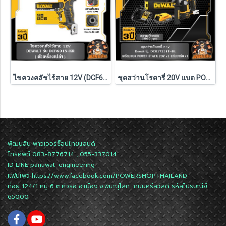
ไขควงคลัชไร้สาย 12V (DCF601N-KR) Dewalt (ตัวเปล่า)
ชุดสว่านโรตารี่ 20V แบต POWERSTACK 1.7Ah Dewalt (DCH172E1T-B1)
พัฒนสิน พาวเวอร์ช็อปไทยแลนด์
โทรศัพท์ 083-8776714 , 055-337014
ID LINE
panuwat_engineering
แฟนเพจ
https://www.facebook.com/POWERSHOPTHAILAND
ที่อยู่ 124/1 หมู่ 6 ต.หัวรอ อ.เมือง จ.พิษณุโลก ถนนศรีสวัสดิ์ รหัสไปรษณีย์
65000