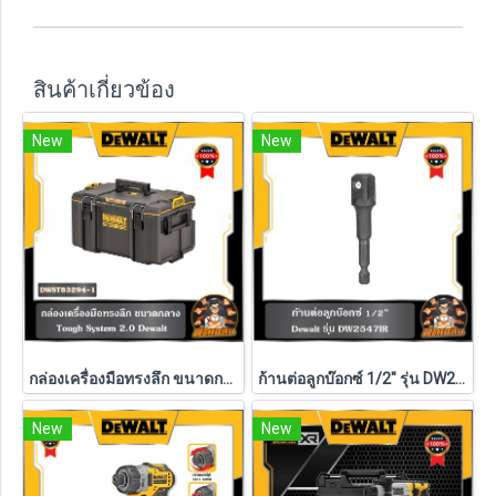
สินค้าเกี่ยวข้อง
New
New
กล่องเครื่องมือทรงลึก ขนาดกลาง TOUGH SYSTEM Dewalt รุ่น DWST83294-1
ก้านต่อลูกบ๊อกซ์ 1/2" รุ่น DW2547IR G DEWALT
New
New