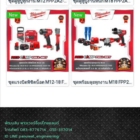
ชุดคู่หูบู๊ทุกงาน M12 FPP2A2-402P Milwaukee (Q3)
ชุดคู่หูบู๊งานหนัก M18 FPP2A3-502P Milwaukee (Q3)
New
New
ชุดแรงบิดพิชิตน็อต M12-18 FPP2LR2605-522X TH Milwaukee (M18-FMTIW2F12-0X0+M12-FRAIWF12-0)
ชุดพร้อมลุยทุกงาน M18 FPP2LR2613-502 Milwaukee (M18-FPD3+M18-FSAGV100XB-0X0)
พัฒนสิน พาวเวอร์ช็อปไทยแลนด์
โทรศัพท์ 083-8776714 , 055-337014
ID LINE
panuwat_engineering