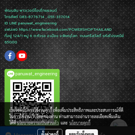
พัฒนสิน พาวเวอร์ช็อปไทยแลนด์
โทรศัพท์ 083-8776714 , 055-337014
ID LINE
panuwat_engineering
แฟนเพจ
https://www.facebook.com/POWERSHOPTHAILAND
ที่อยู่ 124/1 หมู่ 6 ต.หัวรอ อ.เมือง จ.พิษณุโลก ถนนศรีสวัสดิ์ รหัสไปรษณีย์
65000
panuwat_engineering
เว็บไซต์นี้มีการใช้งานคุกกี้ เพื่อเพิ่มประสิทธิภาพและประสบการณ์ที่ดี
ในการใช้งานเว็บไซต์ของท่าน ท่านสามารถอ่านรายละเอียดเพิ่มเติม
ได้ที่
นโยบายความเป็นส่วนตัว
และ
นโยบายคุกกี้
ตั้งค่าคุกกี้
ยอมรับทั้งหมด