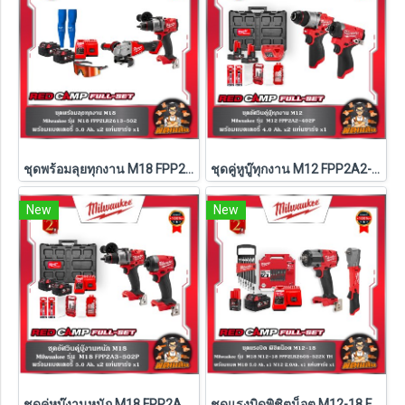
ชุดพร้อมลุยทุกงาน M18 FPP2LR2613-502 Milwaukee (M18-FPD3+M18-FSAGV100XB-0X0)
ชุดคู่หูบู๊ทุกงาน M12 FPP2A2-402P Milwaukee (Q3)
New
New
ชุดคู่หูบู๊งานหนัก M18 FPP2A3-502P Milwaukee (Q3)
ชุดแรงบิดพิชิตน็อต M12-18 FPP2LR2605-522X TH Milwaukee (M18-FMTIW2F12-0X0+M12-FRAIWF12-0)