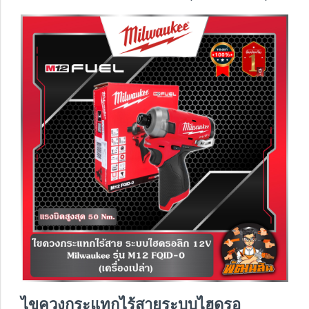
ไขควงกระแทกไร้สายระบบไฮดรอ