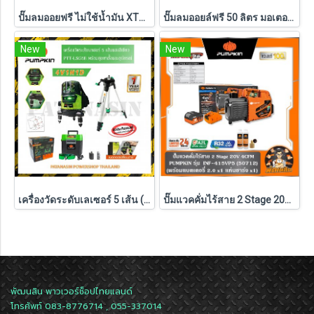
ปั๊มลมออยฟรี ไม่ใช้น้ำมัน XTREME 1490W ( 30L / 60L / 120L ) PUMPKIN รุ่น PTT-X2HP30/31539 , PTT-X4HP60/31554 , PTT-X6HP120/31555
ปั๊มลมออยล์ฟรี 50 ลิตร มอเตอร์คู่ 600W x 2 Pumpkin MEGATON II PTT-M600W50 (31543)
New
New
เครื่องวัดระดับเลเซอร์ 5 เส้น (พร้อมชุดขาตั้ง) PUMPKIN แสงสีเขียว รุ่น PTT-LSG5E (28267)
ปั๊มแวคคั่มไร้สาย 2 Stage 20V 4CFM INF-415VP5 PUMPKIN (50712) แบตXT 5.0Ahx1 ก้อน ,ตัวเปล่า (50711)
พัฒนสิน พาวเวอร์ช็อปไทยแลนด์
โทรศัพท์ 083-8776714 , 055-337014