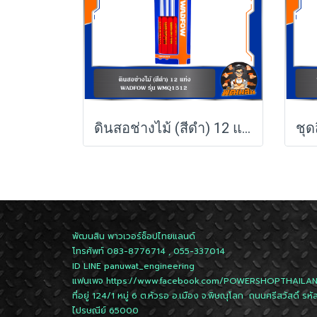
ดินสอช่างไม้ (สีดำ) 12 แท่ง WADFOW WMQ1512
พัฒนสิน พาวเวอร์ช็อปไทยแลนด์
โทรศัพท์ 083-8776714 , 055-337014
ID LINE
panuwat_engineering
แฟนเพจ
https://www.facebook.com/POWERSHOPTHAILA
ที่อยู่ 124/1 หมู่ 6 ต.หัวรอ อ.เมือง จ.พิษณุโลก ถนนศรีสวัสดิ์ รหั
ไปรษณีย์ 65000