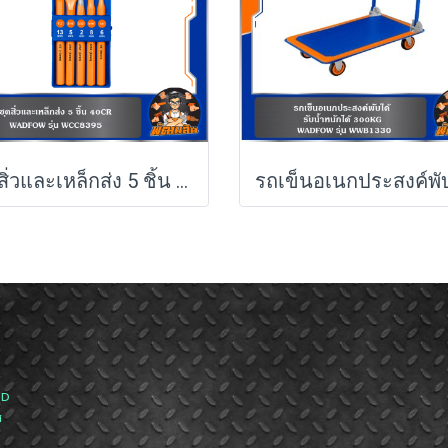
ชุดสิ่วและเหล็กส่ง 5 ชิ้น WADFOW 40CR รุ่น WCC8395
ND
ส