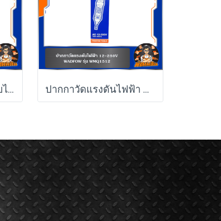
รถเข็นอเนกประสงค์พับได้ รับน้ำหนักได้ 300KG รุ่น WWB1330
ปากกาวัดแรงดันไฟฟ้า WADFOW 12-250V รุ่น WTP4501