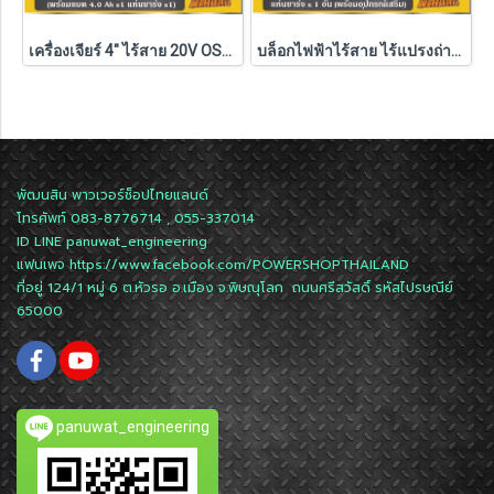
เครื่องเจียร์ 4" ไร้สาย 20V OSUKA รุ่น OCAG746 (รุ่นครบเซ็ตและเครื่องเปล่า) รับประกัน 6 เดือน
บล็อกไฟฟ้าไร้สาย ไร้แปรงถ่าน 20V OSUKA (แบต 4.0Ah.2 ก้อน) รุ่น OSID-520 (รับประกันศูนย์ 6 เดือน)
พัฒนสิน พาวเวอร์ช็อปไทยแลนด์
โทรศัพท์ 083-8776714 , 055-337014
ID LINE
panuwat_engineering
แฟนเพจ
https://www.facebook.com/POWERSHOPTHAILAND
ที่อยู่ 124/1 หมู่ 6 ต.หัวรอ อ.เมือง จ.พิษณุโลก ถนนศรีสวัสดิ์ รหัสไปรษณีย์
65000
panuwat_engineering