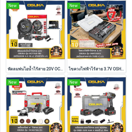
New
New
พัดลมพ่นไอน้ำไร้สาย 20V OCF763-M1 OSUKA (ครบชุด/ตัวเปล่า)
ไขควงไฟฟ้าไร้สาย 3.7V OSHT2001 OSUKA
New
New