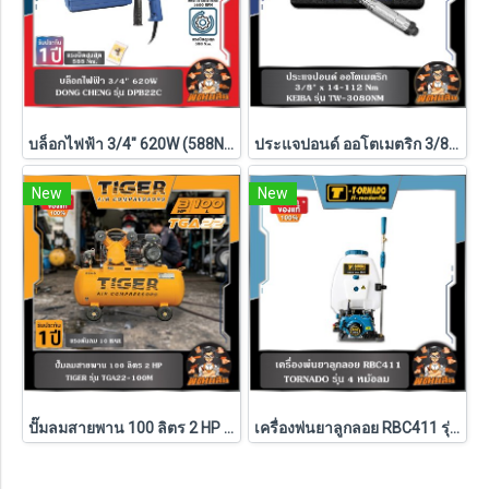
บล็อกไฟฟ้า 3/4" 620W (588Nm) รุ่น DPB22C DONG CHENG
ประแจปอนด์ ออโตเมตริก 3/8" x 14-112 Nm KEIBA
New
New
ปั๊มลมสายพาน 100 ลิตร 2 HP รุ่น TGA22-100M TIGER , 150 ลิตร 3 HP รุ่น TGA33-150M TIGER
เครื่องพ่นยาลูกลอย RBC411 รุ่น 4 หม้อลม TORNADO