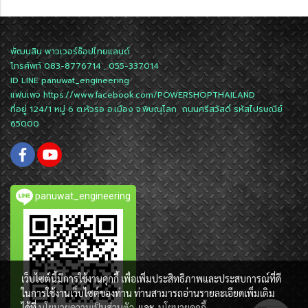
พัฒนสิน พาวเวอร์ช็อปไทยแลนด์
โทรศัพท์ 083-8776714 , 055-337014
ID LINE
panuwat_engineering
แฟนเพจ
https://www.facebook.com/POWERSHOPTHAILAND
ที่อยู่ 124/1 หมู่ 6 ต.หัวรอ อ.เมือง จ.พิษณุโลก ถนนศรีสวัสดิ์ รหัสไปรษณีย์
65000
panuwat_engineering
เว็บไซต์นี้มีการใช้งานคุกกี้ เพื่อเพิ่มประสิทธิภาพและประสบการณ์ที่ดี
ในการใช้งานเว็บไซต์ของท่าน ท่านสามารถอ่านรายละเอียดเพิ่มเติม
ได้ที่
นโยบายความเป็นส่วนตัว
และ
นโยบายคุกกี้